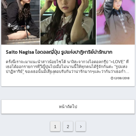
Saito Nagisa ไอดอลญี่ปุ่น รูปแห่งปาฎิหาริย์น่ารักมาก
ครั้งนี้เราจะมาแนะนำสาวน้อยไซโต้ นางิสะจากวงไอดอลกรุ๊ป “=LOVE” ที่
เธอได้ออกรายการทีวีญี่ปุ่นไปเมื่อไม่นานนี้ให้ทุกคนได้รู้จักกันค่ะ “รูปแห่ง
ปาฏิหาริย์” ของเธอนั้นมีเสียงตอบรับกันว่าน่ารักมากๆและว่ากันว่าเธอกำลัง
จะโด่งดังขึ้นมาอีกไม่นานนี้เป็นแน่
12/08/2018
หน้าถัดไป
1
2