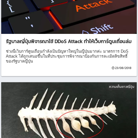
รัฐบาลญี่ปุ่นพิจารณาใช้ DDoS Attack ทำให้เว็บการ์ตูนเถื่อนล่ม
ช่วงนี้เว็บการ์ตูนเถื่อนกำลังเป็นปัญหาใหญ่ในญี่ปุ่นมากค่ะ มาตรการ DoS
Attack ได้ถูกเสนอขึ้นในที่ประชุมการพิจารณาป้องกันการละเมิดลิขสิทธิ์
ของรัฐบาลญี่ปุ่น
23/08/2018
ความเห็นชาวญี่ปุ่น