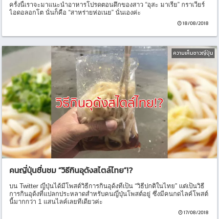
ครั้งนี้เราจะมาแนะนำอาหารโปรดตอนดึกของสาว “อุสะ มาเรีย” กราเวียร์
ไอดอลอกโต นั่นก็คือ “สาหร่ายห่อเนย” นั่นเองค่ะ
18/08/2018
ความเห็นชาวญี่ปุ่น
คนญี่ปุ่นชื่นชม “วิธีกินอุด้งสไตล์ไทย”!?
บน Twitter ญี่ปุ่นได้มีโพสต์วิธีการกินอุด้งที่เป็น “วิธีปกติในไทย” แต่เป็นวิธี
การกินอุด้งที่แปลกประหลาดสำหรับคนญี่ปุ่นโพสต์อยู่ ซึ่งมีคนกดไลค์โพสต์
นี้มากกว่า 1 แสนไลค์เลยทีเดียวค่ะ
17/08/2018