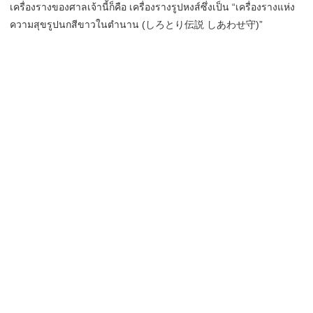
เครื่องรางของศาลเจ้านี้ก็คือ เครื่องรางรูปหงส์ซึ่งเป็น “เครื่องรางแห่ง
ความสุขรูปนกสีขาวในตำนาน (しろとり伝説 しあわせ守)”