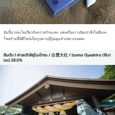
อันนี้อาจจะไม่เกี่ยวกับความรักนะคะ แต่เครื่องรางปัดเป่าสิ่งไม่ดีและ
โชคร้ายนี้มีดีไซน์เป็นรูปดาบญี่ปุ่นดูแล้วเท่มากเลยค่ะ
อันดับ 1 ศาลเจ้าอิซุโมะไทชะ / 出雲大社 / Izumo Oyashiro (ชิมา
เนะ) 28.0%