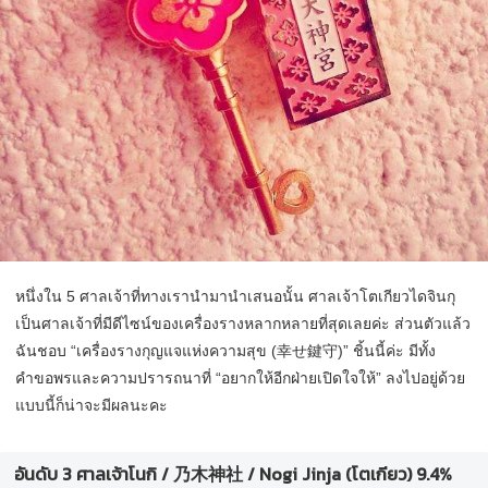
หนึ่งใน 5 ศาลเจ้าที่ทางเรานำมานำเสนอนั้น ศาลเจ้าโตเกียวไดจินกุ
เป็นศาลเจ้าที่มีดีไซน์ของเครื่องรางหลากหลายที่สุดเลยค่ะ ส่วนตัวแล้ว
ฉันชอบ “เครื่องรางกุญแจแห่งความสุข (幸せ鍵守)” ชิ้นนี้ค่ะ มีทั้ง
คำขอพรและความปรารถนาที่ “อยากให้อีกฝ่ายเปิดใจให้” ลงไปอยู่ด้วย
แบบนี้ก็น่าจะมีผลนะคะ
อันดับ 3 ศาลเจ้าโนกิ / 乃木神社 / Nogi Jinja (โตเกียว) 9.4%