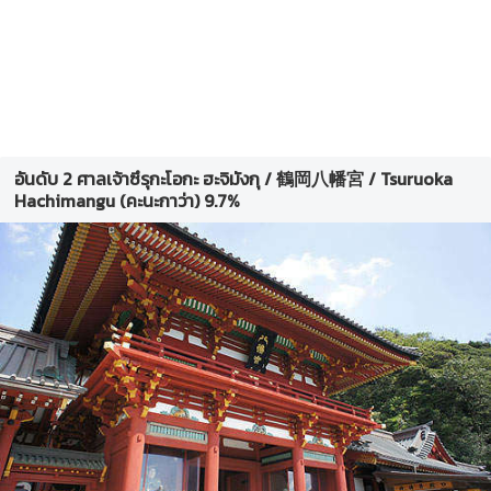
อันดับ 2 ศาลเจ้าซึรุกะโอกะ ฮะจิมังกุ / 鶴岡八幡宮 / Tsuruoka
Hachimangu (คะนะกาว่า) 9.7%