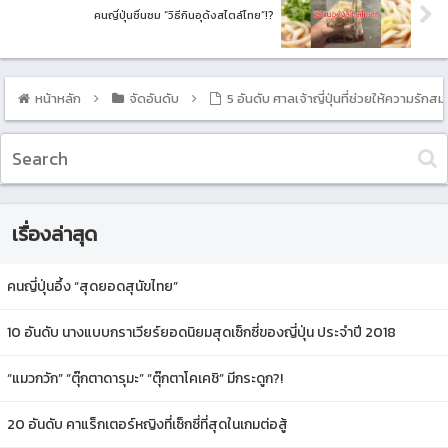
คนญี่ปุ่นชื่นชม “วิธีกินอุด้งสไตล์ไทย”!?
หน้าหลัก
จัดอันดับ
5 อันดับ ศาลเจ้าญี่ปุ่นที่ช่วยให้ความรักส
เรื่องล่าสุด
คนญี่ปุ่นอึ้ง “สุดยอดสุนัขไทย”
10 อันดับ นางแบบกราเวียร์ยอดนิยมสุดเซ็กซี่ของญี่ปุ่น ประจำปี 2018
“แมวกวัก” “ตุ๊กตาดารุมะ” “ตุ๊กตาโคเคชิ” มีกระดูก?!
20 อันดับ คาแร็กเตอร์หญิงที่เซ็กซี่ที่สุดในเกมต่อสู้