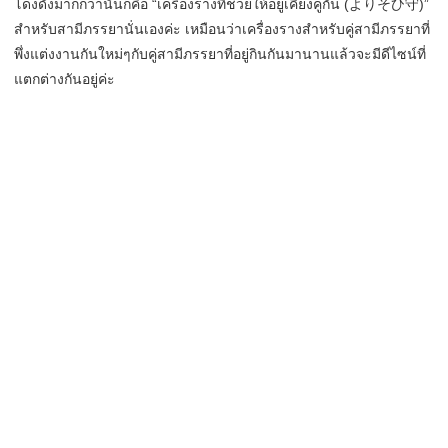
โด่งดังมากกว่านั้นก็คือ “เครื่องรางที่ช่วยให้อยู่เคียงคู่กัน (よりそひ守)”
สำหรับสามีภรรยานั่นเองค่ะ เหมือนว่าเครื่องรางสำหรับคู่สามีภรรยาที่
พึ่งแต่งงานกันใหม่ๆกับคู่สามีภรรยาที่อยู่กินกันมานานแล้วจะมีดีไซน์ที่
แตกต่างกันอยู่ค่ะ