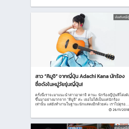
บันเทิงญี่ปุ
สาว “คิมูจิ” จากญี่ปุ่น Adachi Kana นักร้อง
ชื่อดังในหมู่วัยรุ่นญี่ปุ่น!
ครั้งนี้เราจะมาแนะนำสาวอาดาจิ คานะ นักร้องญี่ปุ่นที่โด่งดั
ขึ้นมาอย่างมากจาก “คิมูจิ” ค่ะ เธอไม่ได้เป็นแค่นักร้อง
เท่านั้น แต่ยังทำงานในฐานะนักแสดงอีกด้วยค่ะ เราไปดูรอย
ยิ้มของสาวพราวเสน่ห์คนนี้กันเลยค่ะ
26/11/201
การ์ตูนญี่ปุ