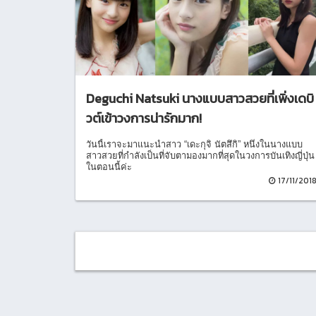
Deguchi Natsuki นางแบบสาวสวยที่เพิ่งเดบิ
วต์เข้าวงการน่ารักมาก!
วันนี้เราจะมาแนะนำสาว “เดะกุจิ นัตสึกิ” หนึ่งในนางแบบ
สาวสวยที่กำลังเป็นที่จับตามองมากที่สุดในวงการบันเทิงญี่ปุ่น
ในตอนนี้ค่ะ
17/11/201