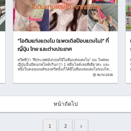
“ไอติมแท่งแตงโม (แพดเดิลป๊อบแตงโม)” ที่
ญี่ปุ่น ไทย และต่างประเทศ
ทวีตที่ว่า “ที่ประเทศอังกฤษก็มีไอติมแท่งแตงโม” บน Twitter
ญี่ปุ่นนั้นมีคนกดไลค์เกินกว่า 1 หมื่นไลค์เลยทีเดียวค่ะ และ
หนึ่งในคอมเมนต์ของทวีตนั้นก็ได้มีไอติมแท่งแตงโมของไทย
อยู่ด้วยค่ะ
8
16/11/2018
หน้าถัดไป
1
2