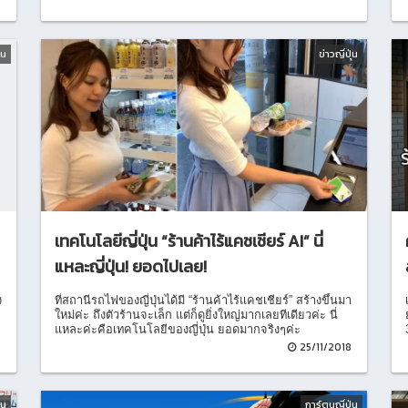
มีใจบริการ (hospitality) นั่นเองค่ะ
่น
ข่าวญี่ปุ่น
เทคโนโลยีญี่ปุ่น “ร้านค้าไร้แคชเชียร์ AI” นี่
แหละญี่ปุ่น! ยอดไปเลย!
ง
ที่สถานีรถไฟของญี่ปุ่นได้มี “ร้านค้าไร้แคชเชียร์” สร้างขึ้นมา
ใหม่ค่ะ ถึงตัวร้านจะเล็ก แต่ก็ดูยิ่งใหญ่มากเลยทีเดียวค่ะ นี่
แหละค่ะคือเทคโนโลยีของญี่ปุ่น ยอดมากจริงๆค่ะ
8
25/11/2018
่น
การ์ตูนญี่ปุ่น