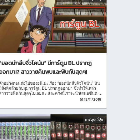
“ยอดนักสืบจิ๋วโคนัน” มีการ์ตูน BL ปรากฏ
ออกมา!? สาววายค้นพบและฟินกันสุดๆ!
ตัวอย่างตอนต่อไปของอนิเมะเรื่อง “ยอดนักสืบจิ๋วโคนัน” นั้น
มีสิ่งที่คล้ายกับมุมการ์ตูน BL ปรากฏออกมา ซึ่งทำให้เหล่า
สาววายฟินกันสุดๆไปเลยค่ะ และครั้งนี้เราจะนำเสนอซีนดัง
กล่าวและผลงานที่ระบุไว้ให้ทุกคนได้ชมกันค่ะ
18/11/2018
การ์ตูนญี่ปุ่น