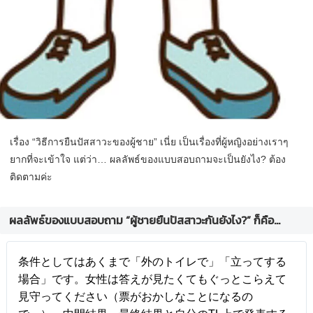
เรื่อง “วิธีการยืนปัสสาวะของผู้ชาย” เนี่ย เป็นเรื่องที่ผู้หญิงอย่างเราๆ
ยากที่จะเข้าใจ แต่ว่า… ผลลัพธ์ของแบบสอบถามจะเป็นยังไง? ต้อง
ติดตามค่ะ
ผลลัพธ์ของแบบสอบถาม “ผู้ชายยืนปัสสาวะกันยังไง?” ก็คือ…
条件としてはあくまで「外のトイレで」「立ってする
場合」です。女性は答えが見たくてもぐっとこらえて
見守ってください（票がおかしなことになるの