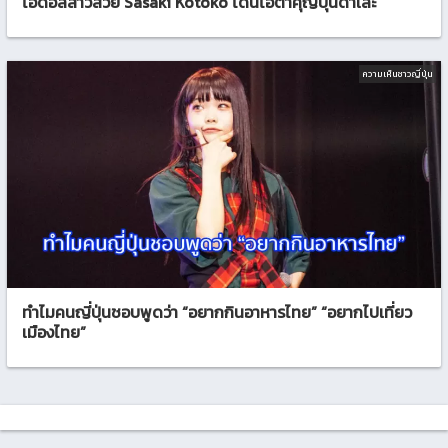
ไอดอลสาวสวย Sasaki Kotoko โดนโอตาคุญี่ปุ่นด่าเละ
ความเห็นชาวญี่ปุ่น
ทำไมคนญี่ปุ่นชอบพูดว่า “อยากกินอาหารไทย” “อยากไปเที่ยว
เมืองไทย”