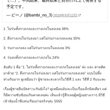
で…）。中間結果、最終結果と自分のTL上で発表する
予定です。
— ビーノ (@bambi_no_3)
2018年9月12日
1. ไม่ร่นทั้งกางเกงและกางเกงในลงเลย 38%
2. ดึงกางเกงในร่นลงมา แต่ไม่ร่นกางเกงลงเลย 35%
3. ร่นกางเกงลง แต่ไม่ร่นกางเกงในลงเลย 3%
4. ร่นลงทั้งกางเกงและกางเกงใน 24%
อันดับ 1 คือ “1. ไม่ร่นทั้งกางเกงและกางเกงในลงเลย” ค่ะ และ ตามติด
มาด้วย “2. ดึงกางเกงในร่นลงมา แต่ไม่ร่นกางเกงลงเลย” แบบไม่ทิ้ง
ห่างกันมาก ดูเหมือนว่า ผู้ชายจะสะดวกในวิธีที่ 1 และ วิธีที่ 2 กันนะคะ
เรื่องผู้ชายยืนปัสสาวะกันยังไง? ดูเหมือนมันจะเป็นเรื่องเล็กนิดเดียว แต่
ก็มีความซับซ้อนเกินคาดเลยค่ะ เห็นแล้วรู้สึกเลยผู้หญิงอย่างเราๆ มีวิธี
เข้าห้องน้ำที่แสนเรียบง่ายจริงๆค่ะ 5555