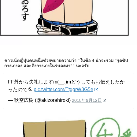
ชาวเน็ตญี่ปุ่นคนหนึ่งช่วยขยายความว่า “ในข้อ 4 น่าจะรวม “รูดซิป
กางเกงลง และดึงกางเกงในร่นลงมา”” นะครับ
FF外から失礼しますm(__;)mどうしてもお伝えしたか
ったので💦
pic.twitter.com/TtggrW3G5e
— 秋空広樹 (@akizorahiroki)
2018年9月12日