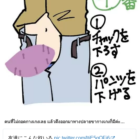
คนที่ไม่ถอดกางเกงเลย แล้วดึงออกมาทางปลายขากางเกงก็มีค่ะ…
友達にこんな奴いる
pic.twitter.com/ltjE5gOFj6