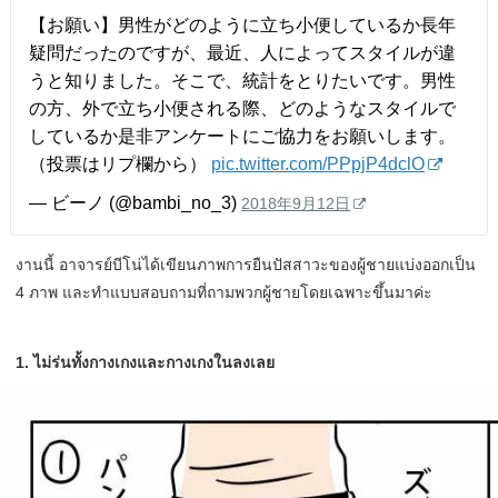
【お願い】男性がどのように立ち小便しているか長年
疑問だったのですが、最近、人によってスタイルが違
うと知りました。そこで、統計をとりたいです。男性
の方、外で立ち小便される際、どのようなスタイルで
しているか是非アンケートにご協力をお願いします。
（投票はリプ欄から）
pic.twitter.com/PPpjP4dclO
— ビーノ (@bambi_no_3)
2018年9月12日
งานนี้ อาจารย์บีโน่ได้เขียนภาพการยืนปัสสาวะของผู้ชายแบ่งออกเป็น
4 ภาพ และทำแบบสอบถามที่ถามพวกผู้ชายโดยเฉพาะขึ้นมาค่ะ
1. ไม่ร่นทั้งกางเกงและกางเกงในลงเลย