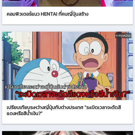
คอมพิวเตอร์แนว HENTAI ที่คนญี่ปุ่นสร้าง
การ์ตูนญี่ปุ่น
เปรียบเทียบระหว่างญี่ปุ่นกับต่างประเทศ “ระเบิดเวลาจะตัดสี
แดงหรือสีน้ำเงิน?”