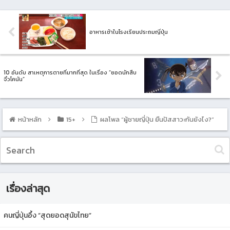
อาหารเช้าในโรงเรียนประถมญี่ปุ่น
10 อันดับ สาเหตุการตายที่มากที่สุด ในเรื่อง “ยอดนักสืบ
จิ๋วโคนัน”
หน้าหลัก
15+
ผลโพล “ผู้ชายญี่ปุ่น ยืนปัสสาวะกันยังไง?”
เรื่องล่าสุด
คนญี่ปุ่นอึ้ง “สุดยอดสุนัขไทย”