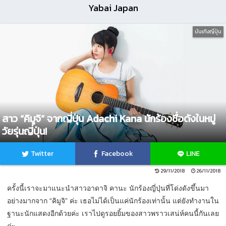
Yabai Japan
บันเทิงญี่ปุ่น
สาว “คิมูจิ” จากญี่ปุ่น Adachi Kana นักร้องชื่อดังในหมู่
วัยรุ่นญี่ปุ่น!
Twitter
Facebook
LINE
29/11/2018
26/11/2018
ครั้งนี้เราจะมาแนะนำสาวอาดาจิ คานะ นักร้องญี่ปุ่นที่โด่งดังขึ้นมา
อย่างมากจาก “คิมูจิ” ค่ะ เธอไม่ได้เป็นแค่นักร้องเท่านั้น แต่ยังทำงานใน
ฐานะนักแสดงอีกด้วยค่ะ เราไปดูรอยยิ้มของสาวพราวเสน่ห์คนนี้กันเลย