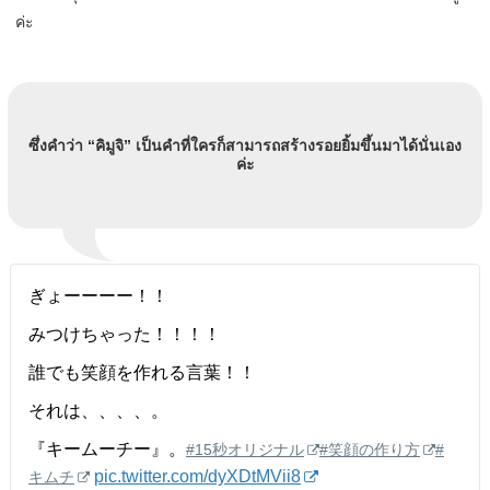
ค่ะ
ซึ่งคำว่า “คิมูจิ” เป็นคำที่ใครก็สามารถสร้างรอยยิ้มขึ้นมาได้นั่นเอง
ค่ะ
ぎょーーーー！！
みつけちゃった！！！！
誰でも笑顔を作れる言葉！！
それは、、、、。
『キームーチー』。
#15秒オリジナル
#笑顔の作り方
#
pic.twitter.com/dyXDtMVii8
キムチ