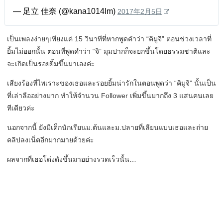
— 足立 佳奈 (@kana1014lm)
2017年2月5日
เป็นเพลงง่ายๆเพียงแค่ 15 วินาทีที่หากพูดคำว่า “คิมูจิ” ตอนช่วงเวลาที่
ยิ้มไม่ออกนั้น ตอนที่พูดคำว่า “จิ” มุมปากก็จะยกขึ้นโดยธรรมชาติและ
จะเกิดเป็นรอยยิ้มขึ้นมาเองค่ะ
เสียงร้องที่ไพเราะของเธอและรอยยิ้มน่ารักในตอนพูดว่า “คิมูจิ” นั้นเป็น
ที่เล่าลืออย่างมาก ทำให้จำนวน Follower เพิ่มขึ้นมากถึง 3 แสนคนเลย
ทีเดียวค่ะ
นอกจากนี้ ยังมีเด็กนักเรียนม.ต้นและม.ปลายที่เลียนแบบเธอและถ่าย
คลิปลงเน็ตอีกมากมายด้วยค่ะ
ผลจากที่เธอโด่งดังขึ้นมาอย่างรวดเร็วนั้น…