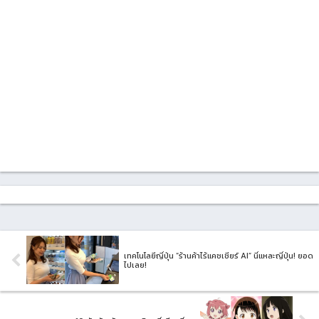
เทคโนโลยีญี่ปุ่น “ร้านค้าไร้แคชเชียร์ AI” นี่แหละญี่ปุ่น! ยอด
ไปเลย!