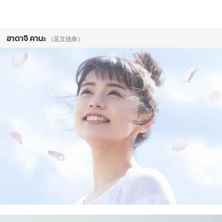
อาดาจิ คานะ
（足立佳奈）