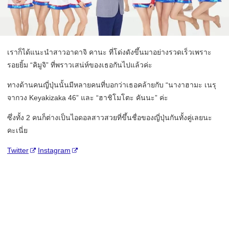
เราก็ได้แนะนำสาวอาดาจิ คานะ ที่โด่งดังขึ้นมาอย่างรวดเร็วเพราะ
รอยยิ้ม “คิมูจิ” ที่พราวเสน่ห์ของเธอกันไปแล้วค่ะ
ทางด้านคนญี่ปุ่นนั้นมีหลายคนที่บอกว่าเธอคล้ายกับ “นางาฮามะ เนรุ
จากวง Keyakizaka 46” และ “ฮาชิโมโตะ คันนะ” ค่ะ
ซึ่งทั้ง 2 คนก็ต่างเป็นไอดอลสาวสวยที่ขึ้นชื่อของญี่ปุ่นกันทั้งคู่เลยนะ
คะเนี่ย
Twitter
Instagram