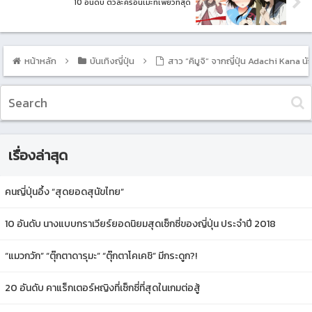
10 อันดับ ตัวละครอนิเมะที่เพียวที่สุด
หน้าหลัก
บันเทิงญี่ปุ่น
สาว “คิมูจิ” จากญี่ปุ่น Adachi Kana นักร้
เรื่องล่าสุด
คนญี่ปุ่นอึ้ง “สุดยอดสุนัขไทย”
10 อันดับ นางแบบกราเวียร์ยอดนิยมสุดเซ็กซี่ของญี่ปุ่น ประจำปี 2018
“แมวกวัก” “ตุ๊กตาดารุมะ” “ตุ๊กตาโคเคชิ” มีกระดูก?!
20 อันดับ คาแร็กเตอร์หญิงที่เซ็กซี่ที่สุดในเกมต่อสู้