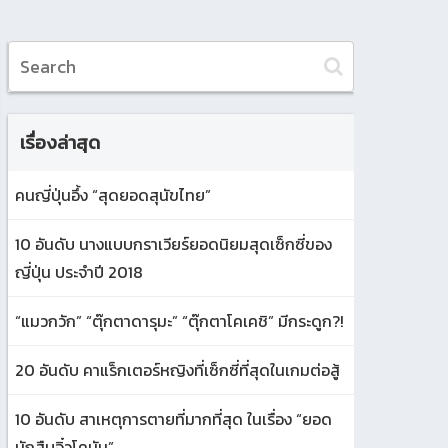
เรื่องล่าสุด
คนญี่ปุ่นอึ้ง “สุดยอดสุนัขไทย”
10 อันดับ นางแบบกราเวียร์ยอดนิยมสุดเซ็กซี่ของ
ญี่ปุ่น ประจำปี 2018
“แมวกวัก” “ตุ๊กตาดารุมะ” “ตุ๊กตาโคเคชิ” มีกระดูก?!
20 อันดับ คาแร็กเตอร์หญิงที่เซ็กซี่ที่สุดในเกมต่อสู้
10 อันดับ สาเหตุการตายที่มากที่สุด ในเรื่อง “ยอด
นักสืบจิ๋วโคนัน”