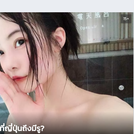
15+
ี่ญี่ปุ่นถึงมีรู?