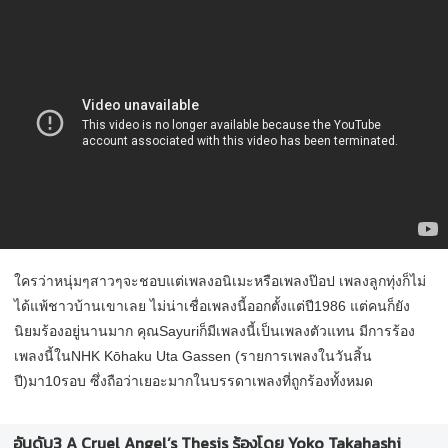
ใครว่าหนุ่มๆสาวๆจะชอบแต่เพลงอนิเมะหรือเพลงป๊อป เพลงลูกทุ่งก็ไม่
ได้แพ้ชาวบ้านเขาเลย ไม่น่าเชื่อเพลงนี้ออกตั้งแต่ปี1986 แต่คนก็ยัง
นิยมร้องอยู่นานมาก คุณSayuriก็มีเพลงนี้เป็นเพลงตัวแทน มีการร้อง
เพลงนี้ในNHK Kōhaku Uta Gassen (รายการเพลงในวันสิ้น
ปี)มา10รอบ ซึ่งถือว่าเยอะมากในบรรดาเพลงที่ถูกร้องทั้งหมด
อันดับ3 A Cruel Angel’s Thesis ร้องโดย Yoko Takahashi