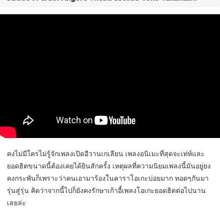
คงไม่มีใครไม่รู้จักเพลงเปิดอีวานเกเลียน เพลงอนิเมะที่สุดจะเท่ห์และ
ยอดฮิตขนาดนี้ต้องเคยได้ยินสักครั้ง เหตุผลที่ความนิยมเพลงนี้มันอยู่ยง
คงกระพันก็เพราะว่าคนเอามาร้องในคาราโอเกะบ่อยมาก ทอดๆกันมา
รุ่นสู่รุ่น คิดว่าจากนี้ไปก็ยังคงรักษาเก้าอี้เพลงโอเกะยอดฮิตต่อไปนาน
เลยล่ะ