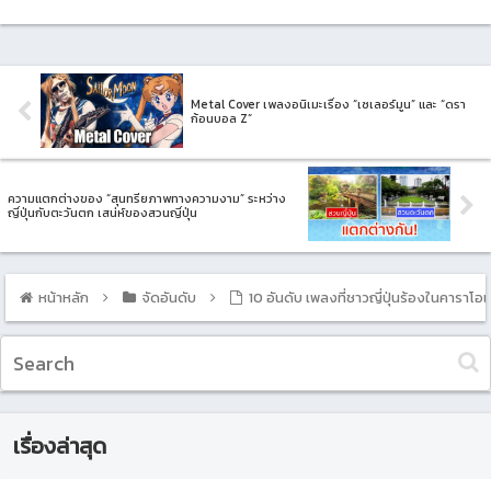
Metal Cover เพลงอนิเมะเรื่อง “เซเลอร์มูน” และ “ดรา
ก้อนบอล Z”
ความแตกต่างของ “สุนทรียภาพทางความงาม” ระหว่าง
ญี่ปุ่นกับตะวันตก เสน่ห์ของสวนญี่ปุ่น
หน้าหลัก
จัดอันดับ
10 อันดับ เพลงที่ชาวญี่ปุ่นร้องในคาราโอเ
เรื่องล่าสุด