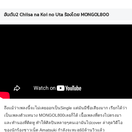
อันดับ2 Chiisa na Koi no Uta ร้องโดย MONGOL800
ถึงแม้ว่าเพลงนี้จะไม่เคยออกเป็นSingle แต่มันมีชื่อเสียงมาก เรียกได้ว่า
เป็นเพลงตัวแทนวง MONGOL800เลยก็ได้ เนื้อเพลงที่ตรงไปตรงมา
และทำนองที่ติดหู ทำให้ศิลปินหลายๆคนเอามันไปcover ล่าสุดวิดีโอ
ของนักร้องชาวเน็ต Amatsuki กำลังจะทะลุ60ล้านวิวแล้ว