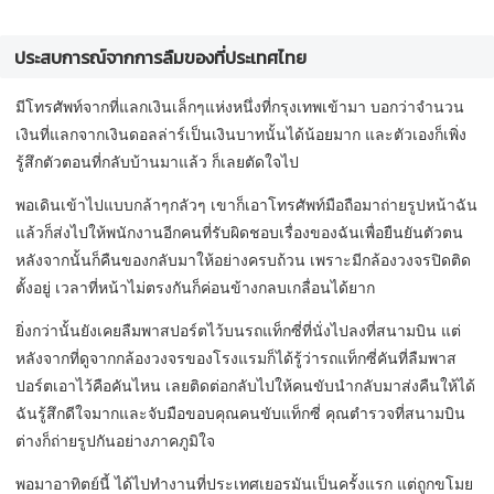
ประสบการณ์จากการลืมของที่ประเทศไทย
มีโทรศัพท์จากที่แลกเงินเล็กๆแห่งหนึ่งที่กรุงเทพเข้ามา
บอกว่าจำนวน
เงินที่แลกจากเงินดอลล่าร์เป็นเงินบาทนั้นได้น้อยมาก
และตัวเองก็เพิ่ง
รู้สึกตัวตอนที่กลับบ้านมาแล้ว
ก็เลยตัดใจไป
พอเดินเข้าไปแบบกล้าๆกลัวๆ เขาก็เอาโทรศัพท์มือถือมาถ่ายรูปหน้าฉัน
แล้วก็ส่งไปให้พนักงานอีกคนที่รับผิดชอบเรื่องของฉันเพื่อยืนยันตัวตน
หลังจากนั้นก็คืนของกลับมาให้อย่างครบถ้วน เพราะมีกล้องวงจรปิดติด
ตั้งอยู่ เวลาที่หน้าไม่ตรงกันก็ค่อนข้างกลบเกลื่อนได้ยาก
ยิ่งกว่านั้นยังเคยลืมพาสปอร์ตไว้บนรถแท็กซี่ที่นั่งไปลงที่สนามบิน แต่
หลังจากที่ดูจากกล้องวงจรของโรงแรมก็ได้รู้ว่ารถแท็กซี่คันที่ลืมพาส
ปอร์ตเอาไว้คือคันไหน เลยติดต่อกลับไปให้คนขับนำกลับมาส่งคืนให้ได้
ฉันรู้สึกดีใจมากและจับมือขอบคุณคนขับแท็กซี่ คุณตำรวจที่สนามบิน
ต่างก็ถ่ายรูปกันอย่างภาคภูมิใจ
พอมาอาทิตย์นี้ ได้ไปทำงานที่ประเทศเยอรมันเป็นครั้งแรก แต่ถูกขโมย