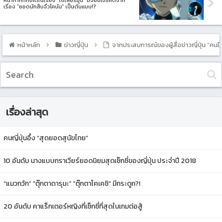
หน้ากากทักซิโด้ในเรื่อง “เซเลอร์มูน” มีจอมโจรคิดจาก
เรื่อง “ยอดนักสืบจิ๋วโคนัน” เป็นต้นแบบ!?
หน้าหลัก
ข่าวญี่ปุ่น
จากประสบการณ์ของผู้สื่อข่าวญึ่ปุ่น “คน
เรื่องล่าสุด
คนญี่ปุ่นอึ้ง “สุดยอดสุนัขไทย”
10 อันดับ นางแบบกราเวียร์ยอดนิยมสุดเซ็กซี่ของญี่ปุ่น ประจำปี 2018
“แมวกวัก” “ตุ๊กตาดารุมะ” “ตุ๊กตาโคเคชิ” มีกระดูก?!
20 อันดับ คาแร็กเตอร์หญิงที่เซ็กซี่ที่สุดในเกมต่อสู้