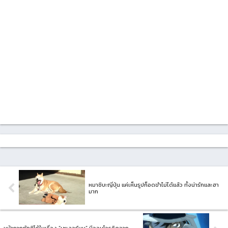
หมาชิบะญี่ปุ่น แค่เห็นรูปก็อดขำไม่ได้แล้ว ทั้งน่ารักและฮา
มาก