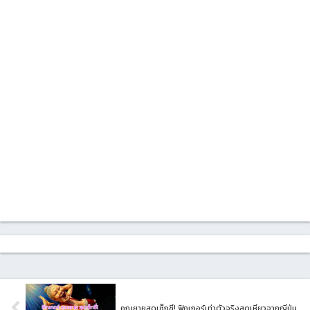
คุณยายสุดเซ็กซี่! ฟิกเกอร์เท่าตัวจริงสุดเหี่ยวจากญี่ปุ่น