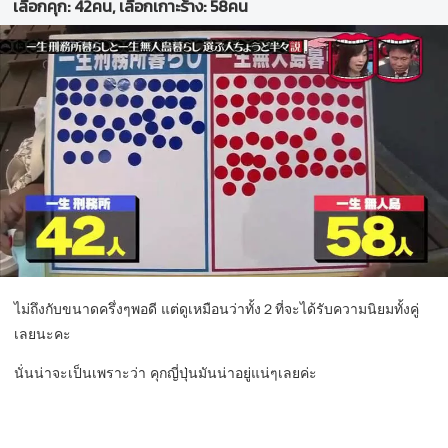
เลือกคุก: 42คน, เลือกเกาะร้าง: 58คน
ไม่ถึงกับขนาดครึ่งๆพอดี แต่ดูเหมือนว่าทั้ง２ที่จะได้รับความนิยมทั้งคู่
เลยนะคะ
นั่นน่าจะเป็นเพราะว่า คุกญี่ปุ่นมันน่าอยู่แน่ๆเลยค่ะ