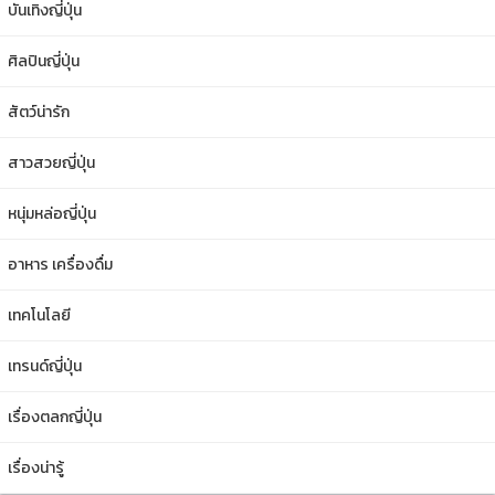
บันเทิงญี่ปุ่น
ศิลปินญี่ปุ่น
สัตว์น่ารัก
สาวสวยญี่ปุ่น
หนุ่มหล่อญี่ปุ่น
อาหาร เครื่องดื่ม
เทคโนโลยี
เทรนด์ญี่ปุ่น
เรื่องตลกญี่ปุ่น
เรื่องน่ารู้