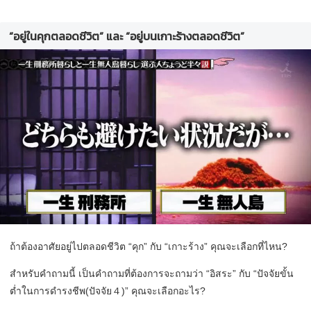
“อยู่ในคุกตลอดชีวิต” และ “อยู่บนเกาะร้างตลอดชีวิต”
ถ้าต้องอาศัยอยู่ไปตลอดชีวิต “คุก” กับ “เกาะร้าง” คุณจะเลือกที่ไหน?
สำหรับคำถามนี้ เป็นคำถามที่ต้องการจะถามว่า “อิสระ” กับ “ปัจจัยขั้น
ต่ำในการดำรงชีพ(ปัจจัย４)” คุณจะเลือกอะไร?