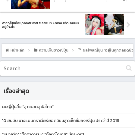
สาวญี่ปุ่นซื้อชุดคอสเพลย์ Made in China แล้วเจอขยะ
อยู่ข้างใน
หน้าหลัก
ความเห็นชาวญี่ปุ่น
ผลโพลญี่ปุ่น “อยู่ในคุกตลอดชีว
เรื่องล่าสุด
คนญี่ปุ่นอึ้ง “สุดยอดสุนัขไทย”
10 อันดับ นางแบบกราเวียร์ยอดนิยมสุดเซ็กซี่ของญี่ปุ่น ประจำปี 2018
“แมวกวัก” “ตุ๊กตาดารุมะ” “ตุ๊กตาโคเคชิ” มีกระดูก?!