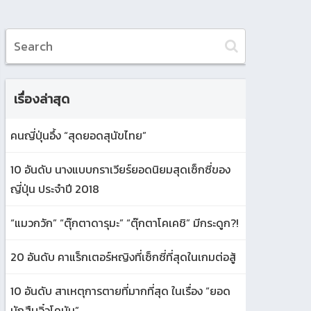
เรื่องล่าสุด
คนญี่ปุ่นอึ้ง “สุดยอดสุนัขไทย”
10 อันดับ นางแบบกราเวียร์ยอดนิยมสุดเซ็กซี่ของ
ญี่ปุ่น ประจำปี 2018
“แมวกวัก” “ตุ๊กตาดารุมะ” “ตุ๊กตาโคเคชิ” มีกระดูก?!
20 อันดับ คาแร็กเตอร์หญิงที่เซ็กซี่ที่สุดในเกมต่อสู้
10 อันดับ สาเหตุการตายที่มากที่สุด ในเรื่อง “ยอด
นักสืบจิ๋วโคนัน”