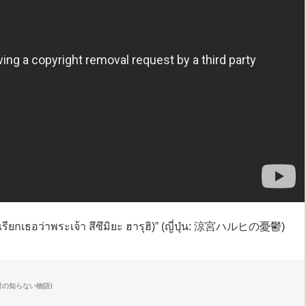
(เรียกเธอว่าพระเจ้า สึซึมิยะ ฮารุฮิ)” (ญี่ปุ่น: 涼宮ハルヒの憂鬱)
่น: 君の知らない物語)