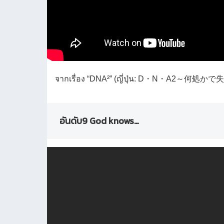
จากเรื่อง “DNA²” (ญี่ปุ่น: D・N・A2
อันดับ9 God knows…