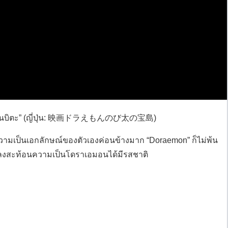
ของโนบิตะ” (ญี่ปุ่น: 映画ドラえもんのび太の宝島)
มีความเป็นเอกลักษณ์ของตัวเองค่อนข้างมาก “Doraemon” ก็ไม่พ้น
พลงสะท้อนความเป็นโดราเอมอนได้มีรสชาติ