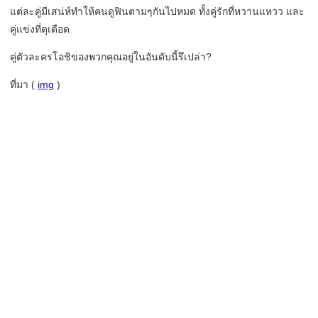
แต่ละคู่มีเสน่ห์ทำให้คนดูฟินตามๆกันไปหมด ทั้งคู่รักที่หวานแหวว และ
คู่แข่งที่ดุเดือด
คู่ตัวละครโอชิของพวกคุณอยู่ในอันดับนี้รึเปล่า?
ที่มา (
img
)