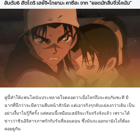
อันดับ6 ฮัตโตริ เฮย์จิ×โทยามะ คาซึฮะ จาก “ยอดนักสืบจิ๋วโคนัน”
คู่นี้ทำให้แฟนโคนันประหลาดใจตลอดว่าเมื่อไหร่ถึงจะคบกันซะที มี
ฉากที่นึกว่าจะมีความคืบหน้าสักนิด แต่เอาจริงๆกลับแย่ลงกว่าเดิม เป็น
อย่างงี้มาไม่รู้กี่ครั้ง แต่ตอนนี้เหมือนเฮย์จิจะเริ่มจริงจังแล้ว เพราะได้
ข่าวว่าชินอิจิสารภาพรักกับรันที่ลอนดอน ซึ่งมันจะออกมายังไงก็ต้อง
คอยดูกัน