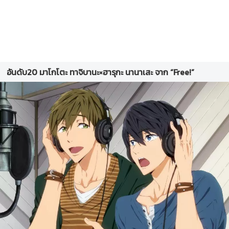
อันดับ20 มาโกโตะ ทาจิบานะ×ฮารุกะ นานาเสะ จาก “Free!”