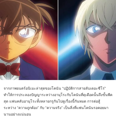
จากภาพยนตร์อนิเมะล่าสุดของโคนัน “ปฏิบัติการสายลับเดอะซีโร่”
ทำให้การประลองปัญญาระหว่างอามุโระกับโคนันที่ดุเดือดนั้นถึงขั้นพีค
สุด แฟนคลับอามุโระทั้งหลายกรูกันไปดูเรื่องนี้กันหมด การต่อสู้
ระหว่าง “ความถูกต้อง” กับ “ความจริง” เป็นสิ่งที่แฟนโคนันรอคอยมา
นานอย่างแน่นอน