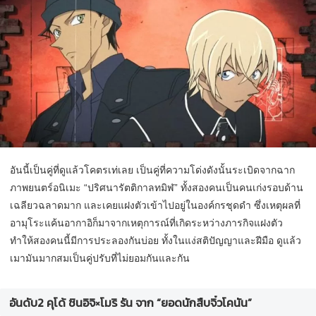
อันนี้เป็นคู่ที่ดูแล้วโคตรเท่เลย เป็นคู่ที่ความโด่งดังนั้นระเบิดจากฉาก
ภาพยนตร์อนิเมะ “ปริศนารัตติกาลทมิฬ” ทั้งสองคนเป็นคนเก่งรอบด้าน
เฉลียวฉลาดมาก และเคยแฝงตัวเข้าไปอยู่ในองค์กรชุดดำ ซึ่งเหตุผลที่
อามุโระแค้นอากาอิก็มาจากเหตุการณ์ที่เกิดระหว่างภารกิจแฝงตัว
ทำให้สองคนนี้มีการประลองกันบ่อย ทั้งในแง่สติปัญญาและฝีมือ ดูแล้ว
เมามันมากสมเป็นคู่ปรับที่ไม่ยอมกันและกัน
อันดับ2 คุโด้ ชินอิจิ×โมริ รัน จาก “ยอดนักสืบจิ๋วโคนัน”