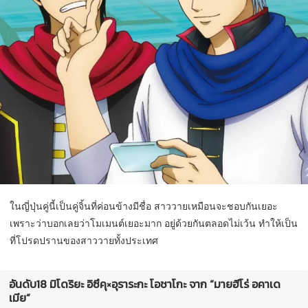
ในญี่ปุ่นคู่นี้เป็นคู่จิ้นที่ค่อนข้างมีชื่อ สาววายเหมือนจะชอบกันเยอะ
เพราะว่าบอกเลยว่าโมเมนต์เยอะมาก อยู่ด้วยกันตลอดไม่เว้น ทำให้เป็น
ที่โปรดปรานของสาววายทั้งประเทศ
อันดับ18 มิโดริยะ อิซึคุ×อุราระกะ โอชาโกะ จาก “มายฮีโร่ อคาเด
เมีย”