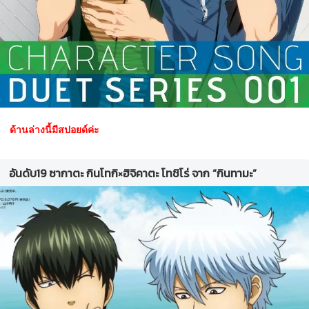
ด้านล่างนี้มีสปอยด์ค่ะ
อันดับ19 ซากาตะ กินโทกิ×ฮิจิคาตะ โทชิโร่ จาก “กินทามะ”