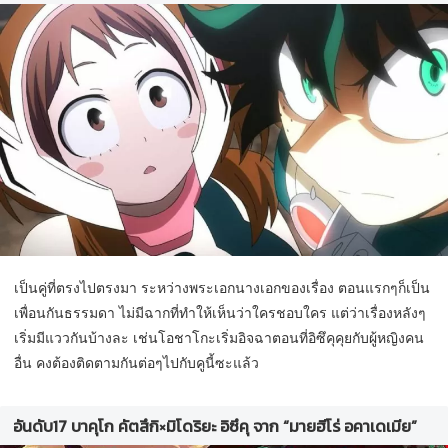
เป็นคู่ที่ตรงไปตรงมา ระหว่างพระเอกนางเอกของเรื่อง ตอนแรกๆก็เป็น
เพื่อนกันธรรมดา ไม่มีฉากที่ทำให้เห็นว่าใครชอบใคร แต่ว่าเรื่องหลังๆ
เริ่มมีแววกันบ้างละ เช่นโอชาโกะเริ่มอิจฉาตอนที่อิซึคุคุยกับผู้หญิงคน
อื่น คงต้องติดตามกันต่อๆไปกับคูนี้ซะแล้ว
อันดับ17 บาคุโก คัตสึกิ×มิโดริยะ อิซึคุ จาก “มายฮีโร่ อคาเดเมีย”