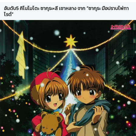
อันดับ5 คิโนโมโตะ ซากุระ×ลี เชาหลาง จาก “ซากุระ มือปราบไพ่ทา
โรต์”