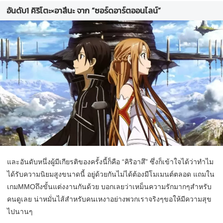
อันดับ1 คิริโตะ×อาสึนะ จาก “ซอร์ดอาร์ตออนไลน์”
และอันดับหนึ่งผู้มีเกียรติของครั้งนี้ก็คือ “คิริอาสึ” ซึ่งก็เข้าใจได้ว่าทำไม
ได้รับความนิยมสูงขนาดนี้ อยู่ด้วยกันไม่ได้ต้องมีโมเมนต์ตลอด แถมใน
เกมMMOถึงขั้นแต่งงานกันด้วย บอกเลยว่าเหม็นความรักมากๆสำหรับ
คนดูเลย น่าหมั่นไส้สำหรับคนเหงาอย่างพวกเราจริงๆขอให้มีความสุข
ไปนานๆ