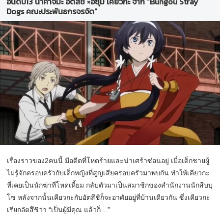
อันดับ13 นาคาจิมะ อัตสึชิ ×อิซุมิ เคียวกะ จาก “Bungou Stray
Dogs คณะประพันธกรจรจัด”
เรื่องราวของ2คนนี้ มีอดีตที่โหดร้ายและน่าเศร้าซ่อนอยู่ เมื่อเด็กชายผู้
ไม่รู้จักครอบครัวกับเด็กหญิงที่สูญเสียครอบครัวมาพบกัน ทำให้เคียวกะ
ที่เคยเป็นนักฆ่าที่โหดเหี้ยม กลับตัวมาเป็นสมาชิกของสำนักงานนักสืบบุ
โซ หลังจากนั้นเคียวกะกับอัตสึชิก็จะอาศัยอยู่ที่บ้านเดียวกัน ซึ่งเคียวกะ
เรียกอัตสึชิว่า “เป็นผู้มีคุณ แล้วก็…”