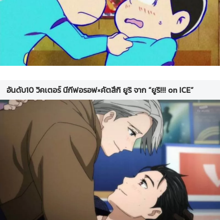
อันดับ10 วิคเตอร์ นีกีฟอรอฟ×คัตสึกิ ยูริ จาก “ยูริ!!! on ICE”