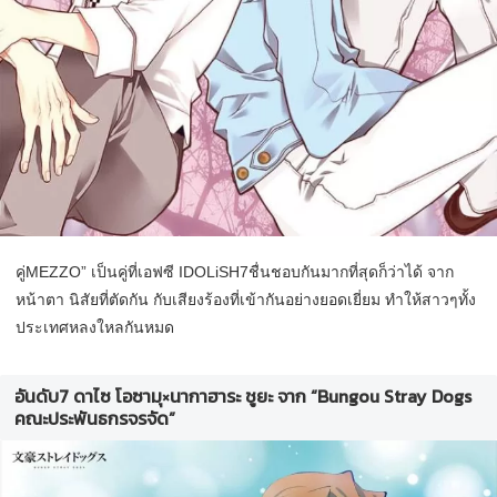
คู่MEZZO” เป็นคู่ที่เอฟซี IDOLiSH7ชื่นชอบกันมากที่สุดก็ว่าได้ จาก
หน้าตา นิสัยที่ตัดกัน กับเสียงร้องที่เข้ากันอย่างยอดเยี่ยม ทำให้สาวๆทั้ง
ประเทศหลงใหลกันหมด
อันดับ7 ดาไซ โอซามุ×นากาฮาระ ชูยะ จาก “Bungou Stray Dogs
คณะประพันธกรจรจัด”