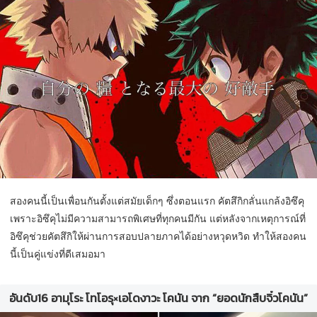
สองคนนี้เป็นเพื่อนกันตั้งแต่สมัยเด็กๆ ซึ่งตอนแรก คัตสึกิกลั่นแกล้งอิซึคุ
เพราะอิซึคุไม่มีความสามารถพิเศษที่ทุกคนมีกัน แต่หลังจากเหตุการณ์ที่
อิซึคุช่วยคัตสึกิให้ผ่านการสอบปลายภาคได้อย่างหวุดหวิด ทำให้สองคน
นี้เป็นคู่แข่งที่ดีเสมอมา
อันดับ16 อามุโระ โทโอรุ×เอโดงาวะ โคนัน จาก “ยอดนักสืบจิ๋วโคนัน”