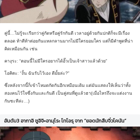
คู่นี้…ไม่รู้จะเรียกว่าคู่กัดหรือคู่รักกันดี เวลาอยู่ด้วยกันปกติก็จะมีเรื่อง
ตลอด ท้าตีท้าต่อยกันแหลกลานมากไม่มีใครยอมใคร แต่ก็มีคำพูดที่น่า
คิดเหมือนกัน เช่น
คางุระ: “ตอนนี้ไม่มีใครอยากได้อั๊วเป็นเจ้าสาวแล้วด้วย”
โอคิตะ: “งั้น ฉันรับไว้เอง ดีมั้ยล่ะ?”
ซึ่งหลังจากนี้ก็เข้าโหมดกัดกันอีกเหมือนเดิม แต่มันแสดงให้เห็นว่าทั้ง
สองคนไว้ใจซึ่งกันและกันดี เป็นคู่สมที่ดูแล้วฮา(เมื่อไหร่ถึงจะแต่งงาน
กันซะทีล่ะ…)
อันดับ3 อากาอิ ชูอิจิ×อามุโระ โทโอรุ จาก “ยอดนักสืบจิ๋วโคนัน”