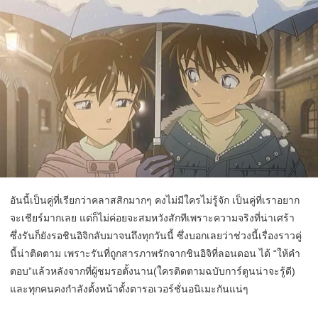
อันนี้เป็นคู่ที่เรียกว่าคลาสสิกมากๆ คงไม่มีใครไม่รู้จัก เป็นคู่ที่เราอยาก
จะเชียร์มากเลย แต่ก็ไม่ค่อยจะสมหวังสักทีเพราะความจริงที่น่าเศร้า
ซึ่งรันก็ยังรอชินอิจิกลับมาจนถึงทุกวันนี้ ซึ่งบอกเลยว่าช่วงนี้เรื่องราวคู่
นี้น่าติดตาม เพราะรันที่ถูกสารภาพรักจากชินอิจิที่ลอนดอน ได้ “ให้คำ
ตอบ”แล้วหลังจากที่ผู้ชมรอตั้งนาน(ใครติดตามฉบับการ์ตูนน่าจะรู้ดี)
และทุกคนคงกำลังตั้งหน้าตั้งตารอเวอร์ชั่นอนิเมะกันแน่ๆ