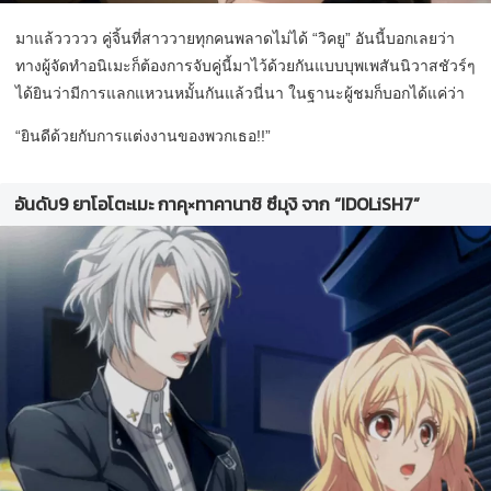
มาแล้ววววว คู่จิ้นที่สาววายทุกคนพลาดไม่ได้ “วิคยู” อันนี้บอกเลยว่า
ทางผู้จัดทำอนิเมะก็ต้องการจับคู่นี้มาไว้ด้วยกันแบบบุพเพสันนิวาสชัวร์ๆ
ได้ยินว่ามีการแลกแหวนหมั้นกันแล้วนี่นา ในฐานะผู้ชมก็บอกได้แค่ว่า
“ยินดีด้วยกับการแต่งงานของพวกเธอ!!”
อันดับ9 ยาโอโตะเมะ กาคุ×ทาคานาชิ ซึมุงิ จาก “IDOLiSH7”