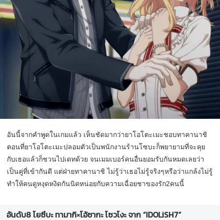
อันนี้จากคำพูดในเกมแล้ว เห็นชัดมากว่ายาโอโตะเมะชอบทาคานาชิ
ตอนที่ยาโอโตะเมะปลอมตัวเป็นพนักงานร้านโซบะก็พยายามที่จะคุย
กับเธอแล้วก็ชวนไปเดทด้วย จนเมมเบอร์คนอื่นยอมรับกันหมดเลยว่า
เป็นคู่ที่เข้ากันดี แต่ฝ่ายทาคานาชิ ไม่รู้ว่าเธอไม่รู้จริงๆหรือว่าแกล้งไม่รู้
ทำให้คนดูหงุดหงิดกันนิดหน่อยกับความเฉื่อยชาของรัก2คนนี้
อันดับ8 โยซึบะ ทามากิ×โอ้ซากะ โซวโงะ จาก “IDOLiSH7”