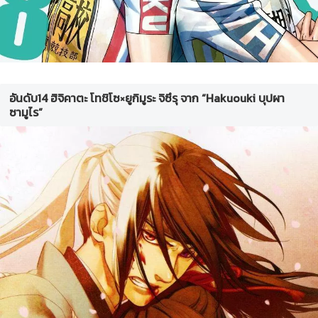
อันดับ14 ฮิจิคาตะ โทชิโซ×ยูกิมูระ จิซึรุ จาก “Hakuouki บุปผา
ซามูไร”