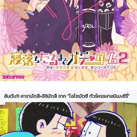
อันดับ11 คารามัตสึ×อิจิมัตสึ จาก “โอโซมัตซึ ทัวร์หรรษาอนิเมะซีรี่”