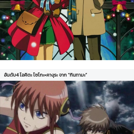
อันดับ4 โอคิตะ โซโกะ×คางุระ จาก “กินทามะ”