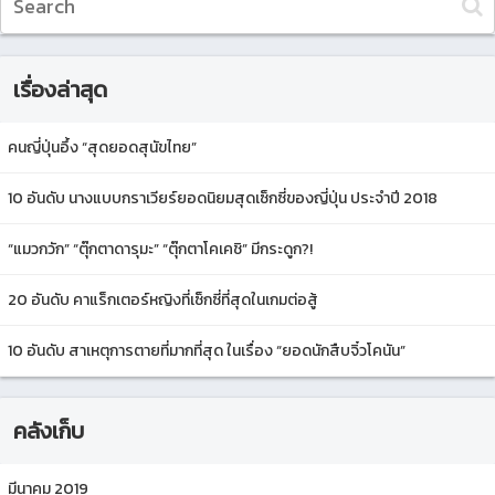
เรื่องล่าสุด
คนญี่ปุ่นอึ้ง “สุดยอดสุนัขไทย”
10 อันดับ นางแบบกราเวียร์ยอดนิยมสุดเซ็กซี่ของญี่ปุ่น ประจำปี 2018
“แมวกวัก” “ตุ๊กตาดารุมะ” “ตุ๊กตาโคเคชิ” มีกระดูก?!
20 อันดับ คาแร็กเตอร์หญิงที่เซ็กซี่ที่สุดในเกมต่อสู้
10 อันดับ สาเหตุการตายที่มากที่สุด ในเรื่อง “ยอดนักสืบจิ๋วโคนัน”
คลังเก็บ
มีนาคม 2019