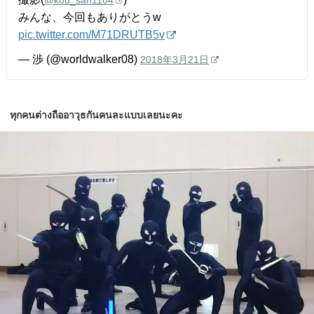
みんな、今回もありがとうw
pic.twitter.com/M71DRUTB5v
— 渉 (@worldwalker08)
2018年3月21日
ทุกคนต่างถืออาวุธกันคนละแบบเลยนะคะ