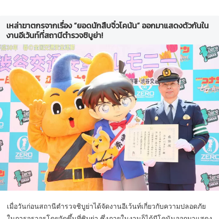
เหล่าฆาตกรจากเรื่อง “ยอดนักสืบจิ๋วโคนัน” ออกมาแสดงตัวกันใน
งานอีเว้นท์ที่สถานีตำรวจชิบูย่า!
เมื่อวันก่อนสถานีตำรวจชิบูย่าได้จัดงานอีเว้นท์เกี่ยวกับความปลอดภัย
ในการจราจรโดยจัดขึ้นที่ชิบูย่า ซึ่งภายในงานก็ได้มีโคนันออกมาแสดง