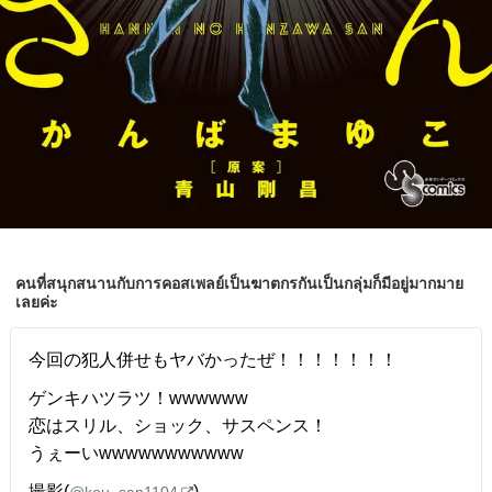
คนที่สนุกสนานกับการคอสเพลย์เป็นฆาตกรกันเป็นกลุ่มก็มีอยู่มากมาย
เลยค่ะ
今回の犯人併せもヤバかったぜ！！！！！！！
ゲンキハツラツ！wwwwww
恋はスリル、ショック、サスペンス！
うぇーいwwwwwwwwwww
撮影(
)
@kou_san1104