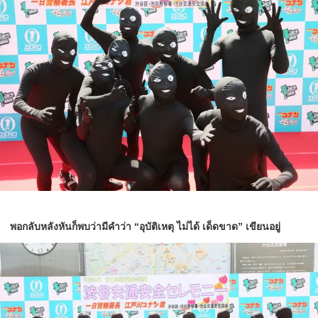
พอกลับหลังหันก็พบว่ามีคำว่า “อุบัติเหตุ ไม่ได้ เด็ดขาด” เขียนอยู่