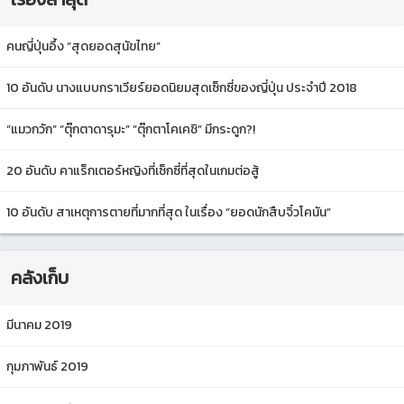
คนญี่ปุ่นอึ้ง “สุดยอดสุนัขไทย”
10 อันดับ นางแบบกราเวียร์ยอดนิยมสุดเซ็กซี่ของญี่ปุ่น ประจำปี 2018
“แมวกวัก” “ตุ๊กตาดารุมะ” “ตุ๊กตาโคเคชิ” มีกระดูก?!
20 อันดับ คาแร็กเตอร์หญิงที่เซ็กซี่ที่สุดในเกมต่อสู้
10 อันดับ สาเหตุการตายที่มากที่สุด ในเรื่อง “ยอดนักสืบจิ๋วโคนัน”
คลังเก็บ
มีนาคม 2019
กุมภาพันธ์ 2019