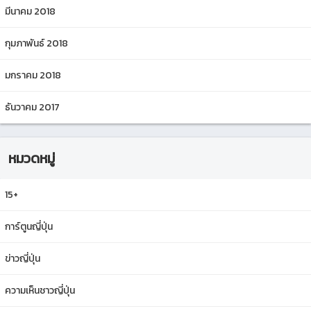
มีนาคม 2018
กุมภาพันธ์ 2018
มกราคม 2018
ธันวาคม 2017
หมวดหมู่
15+
การ์ตูนญี่ปุ่น
ข่าวญี่ปุ่น
ความเห็นชาวญี่ปุ่น