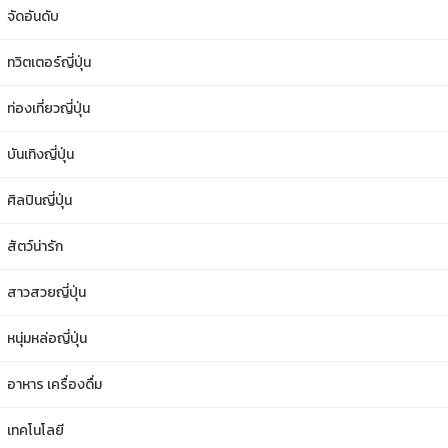
จัดอันดับ
ทวิตเตอร์ญี่ปุ่น
ท่องเที่ยวญี่ปุ่น
บันเทิงญี่ปุ่น
ศิลปินญี่ปุ่น
สัตว์น่ารัก
สาวสวยญี่ปุ่น
หนุ่มหล่อญี่ปุ่น
อาหาร เครื่องดื่ม
เทคโนโลยี