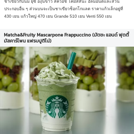
ชาเขียวกับนม ยุซึ องุ่นขาว สควอช โคมัสสึนะ อัลมอนด์และส่วน
ประกอบอื่น ๆ ส่วนบนจะเป็นชาเขียวช็อกโกแลต ราคาแก้วเล็กอยู่ที่
430 เยน แก้วใหญ่ 470 เยน Grande 510 เยน Venti 550 เยน
Matcha&Fruity Mascarpone Frappuccino (มัตชะ แอนด์ ฟุตตี้
มัสคาร์โพน แฟรบปูติโน่)