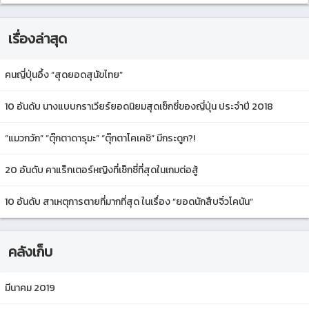
เรื่องล่าสุด
คนญี่ปุ่นอึ้ง “สุดยอดสุนัขไทย”
10 อันดับ นางแบบกราเวียร์ยอดนิยมสุดเซ็กซี่ของญี่ปุ่น ประจำปี 2018
“แมวกวัก” “ตุ๊กตาดารุมะ” “ตุ๊กตาโคเคชิ” มีกระดูก?!
20 อันดับ คาแร็กเตอร์หญิงที่เซ็กซี่ที่สุดในเกมต่อสู้
10 อันดับ สาเหตุการตายที่มากที่สุด ในเรื่อง “ยอดนักสืบจิ๋วโคนัน”
คลังเก็บ
มีนาคม 2019